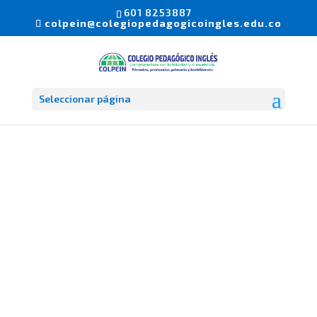
601 8253887
colpein@colegiopedagogicoingles.edu.co
Seleccionar página