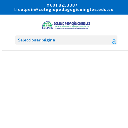
601 8253887
colpein@colegiopedagogicoingles.edu.co
Seleccionar página